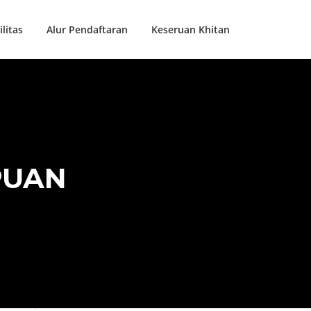
ilitas
Alur Pendaftaran
Keseruan Khitan
PUAN