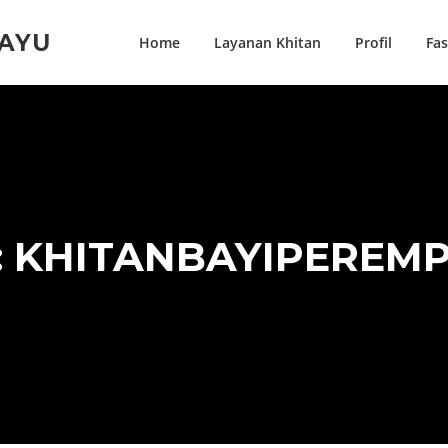
BAYU
Home
Layanan Khitan
Profil
Fas
:
KHITANBAYIPEREM