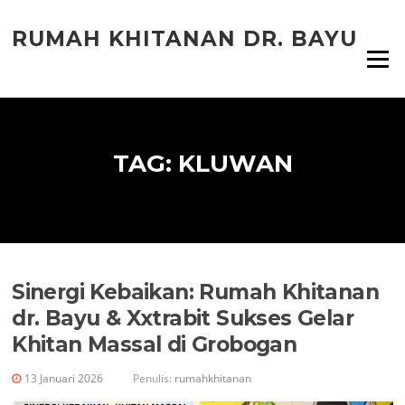
Lompat
ke
RUMAH KHITANAN DR. BAYU
konten
Menu
TAG:
KLUWAN
Sinergi Kebaikan: Rumah Khitanan
dr. Bayu & Xxtrabit Sukses Gelar
Khitan Massal di Grobogan
13 Januari 2026
Penulis:
rumahkhitanan