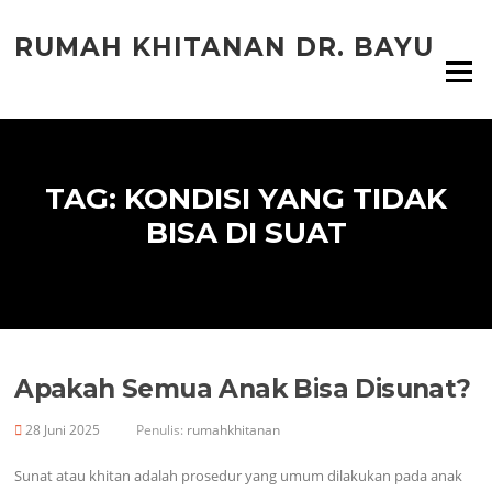
Lompat
ke
RUMAH KHITANAN DR. BAYU
konten
Menu
TAG:
KONDISI YANG TIDAK
BISA DI SUAT
Apakah Semua Anak Bisa Disunat?
28 Juni 2025
Penulis:
rumahkhitanan
Sunat atau khitan adalah prosedur yang umum dilakukan pada anak