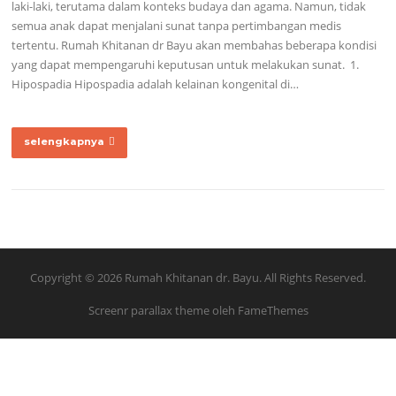
laki-laki, terutama dalam konteks budaya dan agama. Namun, tidak
semua anak dapat menjalani sunat tanpa pertimbangan medis
tertentu. Rumah Khitanan dr Bayu akan membahas beberapa kondisi
yang dapat mempengaruhi keputusan untuk melakukan sunat. 1.
Hipospadia Hipospadia adalah kelainan kongenital di…
selengkapnya
Copyright © 2026 Rumah Khitanan dr. Bayu. All Rights Reserved.
Screenr parallax theme
oleh FameThemes