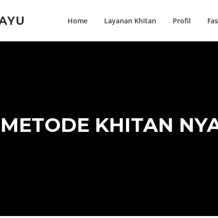
BAYU
Home
Layanan Khitan
Profil
Fas
:
METODE KHITAN NY