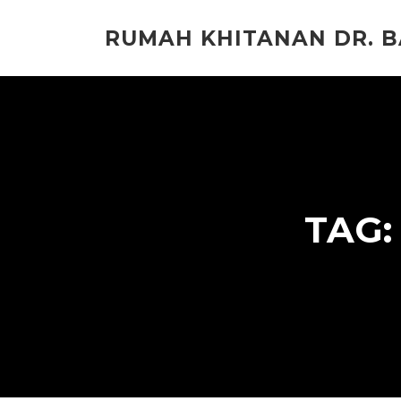
Lompat
ke
RUMAH KHITANAN DR. 
konten
TAG