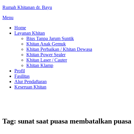
Lompat
Rumah Khitanan dr. Bayu
ke
Menu
konten
Home
Layanan Khitan
Bius Tanpa Jarum Suntik
Khitan Anak Gemuk
Khitan Perbaikan / Khitan Dewasa
Khitan Power Sealer
Khitan Laser / Cauter
Khitan Klamp
Profil
Fasilitas
Alur Pendaftaran
Keseruan Khitan
Tag:
sunat saat puasa membatalkan puasa