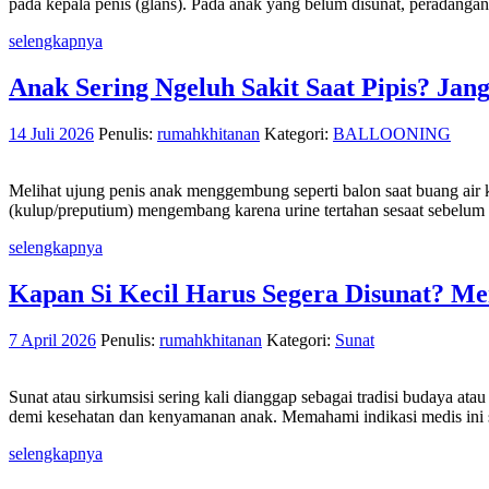
pada kepala penis (glans). Pada anak yang belum disunat, peradangan
selengkapnya
Anak Sering Ngeluh Sakit Saat Pipis? 
14 Juli 2026
Penulis:
rumahkhitanan
Kategori:
BALLOONING
Melihat ujung penis anak menggembung seperti balon saat buang air ke
(kulup/preputium) mengembang karena urine tertahan sesaat sebelum k
selengkapnya
Kapan Si Kecil Harus Segera Disunat? M
7 April 2026
Penulis:
rumahkhitanan
Kategori:
Sunat
Sunat atau sirkumsisi sering kali dianggap sebagai tradisi budaya a
demi kesehatan dan kenyamanan anak. Memahami indikasi medis ini s
selengkapnya