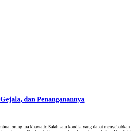
 Gejala, dan Penanganannya
at orang tua khawatir. Salah satu kondisi yang dapat menyebabkan ke