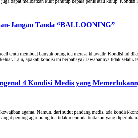
 juga dapat melibatkan kulit penutup kepala penis atau kulup. Kondisi
Jangan-Jangan Tanda “BALLOONING”
cil tentu membuat banyak orang tua merasa khawatir. Kondisi ini diken
eluar. Lalu, apakah kondisi ini berbahaya? Jawabannya tidak selalu, te
engenal 4 Kondisi Medis yang Memerlukan
tau kewajiban agama. Namun, dari sudut pandang medis, ada kondisi-ko
angat penting agar orang tua tidak menunda tindakan yang diperlukan