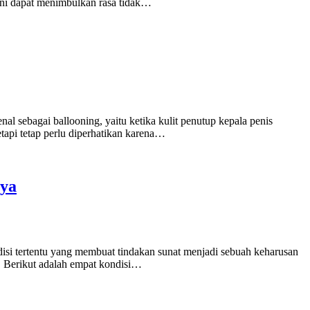
 ini dapat menimbulkan rasa tidak…
al sebagai ballooning, yaitu ketika kulit penutup kepala penis
tapi tetap perlu diperhatikan karena…
nya
ndisi tertentu yang membuat tindakan sunat menjadi sebuah keharusan
. Berikut adalah empat kondisi…