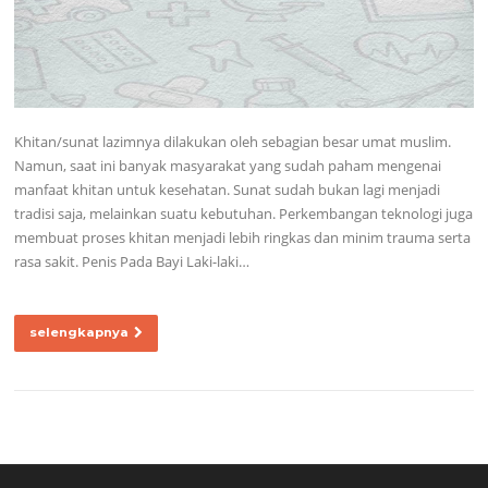
Khitan/sunat lazimnya dilakukan oleh sebagian besar umat muslim.
Namun, saat ini banyak masyarakat yang sudah paham mengenai
manfaat khitan untuk kesehatan. Sunat sudah bukan lagi menjadi
tradisi saja, melainkan suatu kebutuhan. Perkembangan teknologi juga
membuat proses khitan menjadi lebih ringkas dan minim trauma serta
rasa sakit. Penis Pada Bayi Laki-laki…
selengkapnya