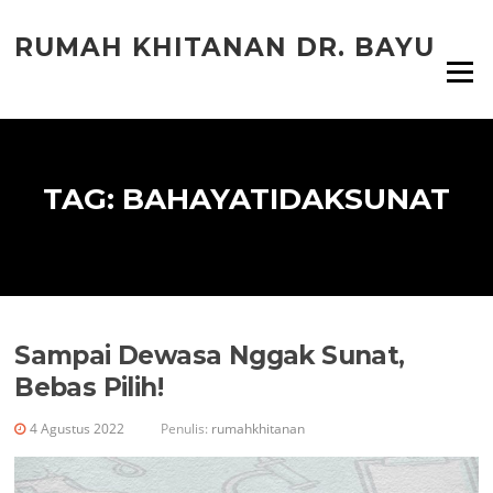
Lompat
ke
RUMAH KHITANAN DR. BAYU
konten
Menu
TAG:
BAHAYATIDAKSUNAT
Sampai Dewasa Nggak Sunat,
Bebas Pilih!
4 Agustus 2022
Penulis:
rumahkhitanan