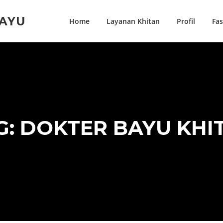
BAYU
Home
Layanan Khitan
Profil
Fas
G:
DOKTER BAYU KHI