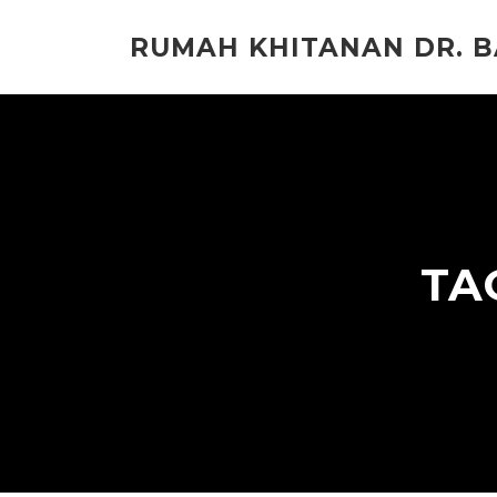
Lompat
ke
RUMAH KHITANAN DR. 
konten
TA