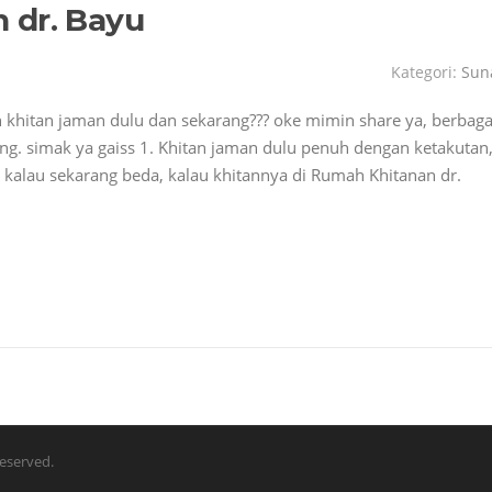
 dr. Bayu
Kategori:
Sun
khitan jaman dulu dan sekarang??? oke mimin share ya, berbaga
ng. simak ya gaiss 1. Khitan jaman dulu penuh dengan ketakutan
 kalau sekarang beda, kalau khitannya di Rumah Khitanan dr.
eserved.