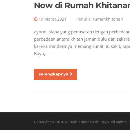
Now di Rumah Khitanan
19 Maret 2021
Penulis:
rumahkhitanan
ayooo, siapa yang penasaran dengan perbedaan 
perbedaan antara khitan jaman dulu dan sekara
karena mindsetnya memang sunat itu sakit, tapi
Bayu,…
selengkapnya
Copyright © 2026 Rumah Khitanan dr. Bayu. All Rights R