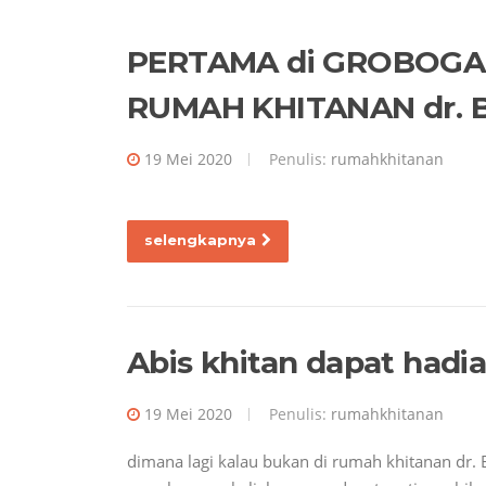
PERTAMA di GROBOGAN,
RUMAH KHITANAN dr. 
19 Mei 2020
Penulis:
rumahkhitanan
selengkapnya
Abis khitan dapat had
19 Mei 2020
Penulis:
rumahkhitanan
dimana lagi kalau bukan di rumah khitanan dr.