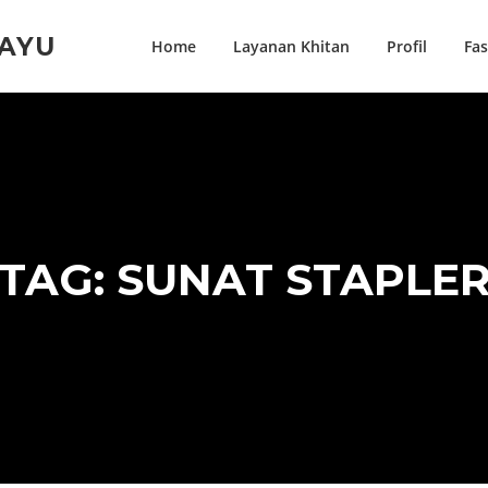
BAYU
Home
Layanan Khitan
Profil
Fas
TAG:
SUNAT STAPLE