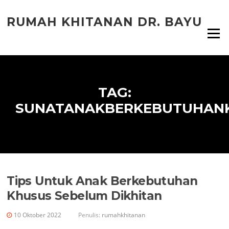
Lompat
ke
RUMAH KHITANAN DR. BAYU
konten
Menu
TAG:
SUNATANAKBERKEBUTUHAN
Tips Untuk Anak Berkebutuhan
Khusus Sebelum Dikhitan
10 Oktober 2022
Penulis:
rumahkhitanan