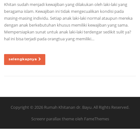
Khitan sudah menjadi kewajiban yang dilakukan oleh laki-laki yang
beragama islam. Kewajiban ini tidak mengecualikan kondisi pada
masing-masing individu. Setiap anak laki-laki normal ataupun mereka
dengan anak berkebutuhan khusus memiliki kewajiban yang sama.
Mempersiapkan sunat untuk anak laki-laki terdengar sedikit sulit ya?
hal ini bisa terjadi pada orangtua yang memiliki…
selengkapnya
Copyright © 2026 Rumah Khitanan dr. Bayu. All Rights Reserved.
Screenr parallax theme
oleh FameThemes