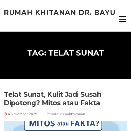
Lompat
ke
RUMAH KHITANAN DR. BAYU
konten
Menu
TAG:
TELAT SUNAT
Telat Sunat, Kulit Jadi Susah
Dipotong? Mitos atau Fakta
4 November 2025
Penulis:
rumahkhitanan