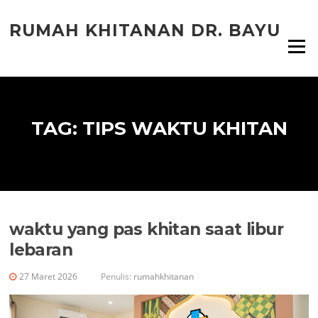
Lompat
ke
RUMAH KHITANAN DR. BAYU
konten
Menu
TAG:
TIPS WAKTU KHITAN
waktu yang pas khitan saat libur
lebaran
27 Maret 2026
Penulis:
rumahkhitanan