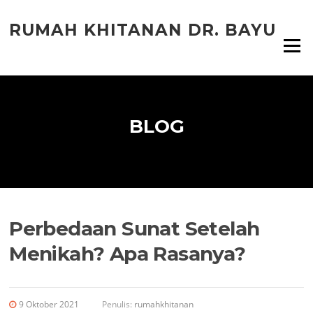
Lompat
ke
RUMAH KHITANAN DR. BAYU
konten
Menu
BLOG
Perbedaan Sunat Setelah
Menikah? Apa Rasanya?
9 Oktober 2021
Penulis:
rumahkhitanan