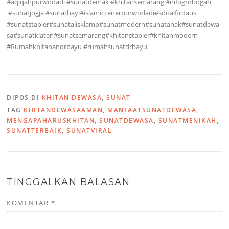
#aqiqahpurwodadi #sunatdemak #khitansemarang #infogrobogan
#sunatjogja #sunatbayi#islamiccenerpurwodadi#sditalfirdaus
#sunatstapler#sunatalisklamp#sunatmodern#sunatanak#sunatdewa
sa#sunatklaten#sunatsemarang#khitanstapler#khitanmodern
#Rumahkhitanandrbayu #rumahsunatdrbayu
DIPOS DI
KHITAN DEWASA
,
SUNAT
TAG
KHITANDEWASAAMAN
,
MANFAATSUNATDEWASA
,
MENGAPAHARUSKHITAN
,
SUNATDEWASA
,
SUNATMENIKAH
,
SUNATTERBAIK
,
SUNATVIRAL
TINGGALKAN BALASAN
KOMENTAR
*