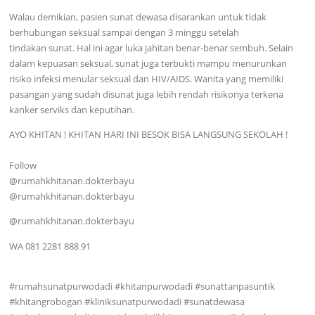
Walau demikian, pasien sunat dewasa disarankan untuk tidak
berhubungan seksual sampai dengan 3 minggu setelah
tindakan sunat. Hal ini agar luka jahitan benar-benar sembuh. Selain
dalam kepuasan seksual, sunat juga terbukti mampu menurunkan
risiko infeksi menular seksual dan HIV/AIDS. Wanita yang memiliki
pasangan yang sudah disunat juga lebih rendah risikonya terkena
kanker serviks dan keputihan.
AYO KHITAN ! KHITAN HARI INI BESOK BISA LANGSUNG SEKOLAH !
Follow
@rumahkhitanan.dokterbayu
@rumahkhitanan.dokterbayu
@rumahkhitanan.dokterbayu
WA 081 2281 888 91
#rumahsunatpurwodadi #khitanpurwodadi #sunattanpasuntik
#khitangrobogan #kliniksunatpurwodadi #sunatdewasa