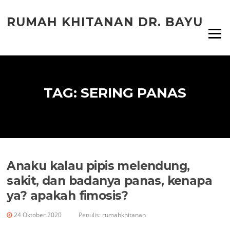
Lompat
ke
RUMAH KHITANAN DR. BAYU
konten
Menu
TAG:
SERING PANAS
Anaku kalau pipis melendung,
sakit, dan badanya panas, kenapa
ya? apakah fimosis?
24 Oktober 2020
Penulis:
rumahkhitanan