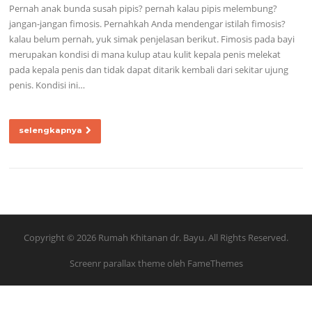
Pernah anak bunda susah pipis? pernah kalau pipis melembung?
jangan-jangan fimosis. Pernahkah Anda mendengar istilah fimosis?
kalau belum pernah, yuk simak penjelasan berikut. Fimosis pada bayi
merupakan kondisi di mana kulup atau kulit kepala penis melekat
pada kepala penis dan tidak dapat ditarik kembali dari sekitar ujung
penis. Kondisi ini…
selengkapnya
Copyright © 2026 Rumah Khitanan dr. Bayu. All Rights Reserved.
Screenr parallax theme
oleh FameThemes